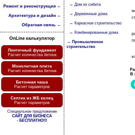
→
Дом из сибита
Ремонт и реконструкция
←
м
→
Деревянные дома
Архитектура и дизайн
←
с
→
Каркасное строительство
Обратная связь
←
→
Комбинированные дома
р
OnLine калькулятор
п
→
Промышленное
строительство
Ленточный фундамент
Расчет количества бетона
к
Монолитная плита
Ра
Расчет количества бетона
В 
Бетонная чаша
Расчет параметров
Септик из ЖБ колец
Расчет параметров
Специальное предложение
САЙТ ДЛЯ БИЗНЕСА
- БЕСПЛАТНО!!!